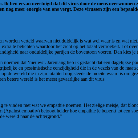
. Ik ben ervan overtuigd dat dit virus door de mens overwonnen 
nen nog meer energie van ons vergt. Deze virussen zijn een bepaa
hten worden verteld waarvan niet duidelijk is wat wel waar is en wat nie
extra te belichten waardoor het zicht op het totaal vertroebelt. Tot o
ndigheid naar onduidelijke partijen de boventoon voeren. Dan kies je 
n noemen dat ‘nieuws’. Jarenlang heb ik gedacht dat een dagelijkse por
jselijke en pessimistische eenzijdigheid die in de vezels van de maatsc
op de wereld die in zijn totaliteit nog steeds de moeite waard is om g
een betere wereld is het meest gevaarlijke aan dit virus.
g te vinden met wat we empathie noemen. Het zielige meisje, dat blonde
m (Against empathy) betoogt helder hoe empathie je beperkt tot een spe
 de wereld naar de achtergrond.”