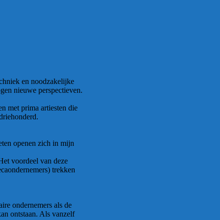
echniek en noodzakelijke
 ogen nieuwe perspectieven.
n met prima artiesten die
 driehonderd.
eten openen zich in mijn
 Het voordeel van deze
orecaondernemers) trekken
aire ondernemers als de
an ontstaan. Als vanzelf