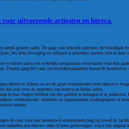
 voor uitvoerende artiesten en horeca.
s en steeds grotere zalen. De gage van bekende artiesten, de benodigde t
prijzen. Nu deze beweging tot stilstand is gekomen openen zich in mijn
ijven en kleine zalen een wekelijks programma verzorgden voor hun gaste
gen. Daarbij ging het vaak om bezoekersaantallen tussen de honderd en
epen dienen te richten en we de grote evenementen even dienen te verg
 en dus ook voor de omzetten van horeca en kleine zalen.
elemaal in hun vingers hebben om een publiek te behagen of te prikkelen.
 haalbare verdienmodel. Artiesten en organisatoren (zaaleigenaren of h
ogramma maken.
 ogen de crux voor een hernieuwd ondernemerschap bij zowel de facilit
ngere aantallen een nieuwe -min of meer gedwongen- wijze van uitgaan k