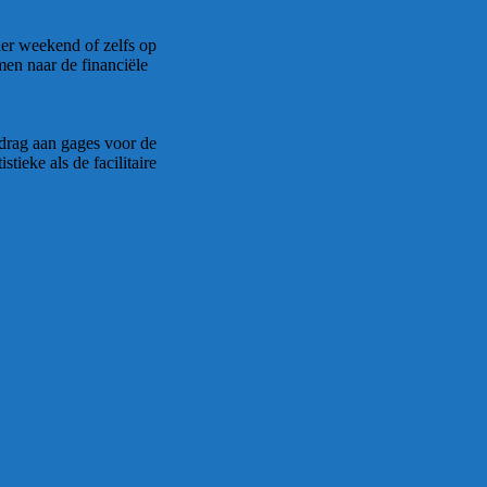
der weekend of zelfs op
en naar de financiële
edrag aan gages voor de
tieke als de facilitaire