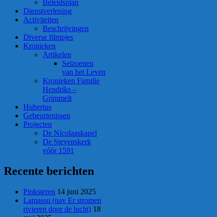
Beleidsplan
Dienstverlening
Activiteiten
Beschrijvingen
Diverse filmpjes
Kronieken
Artikelen
Seizoenen
van het Leven
Kronieken Familie
Hendriks –
Grimmelt
Hubertus
Gebeurtenissen
Projecten
De Nicolaaskapel
De Stevenskerk
vóór 1591
Recente berichten
Pinksteren
14 juni 2025
Lamassu (nav Er stromen
rivieren door de lucht)
18