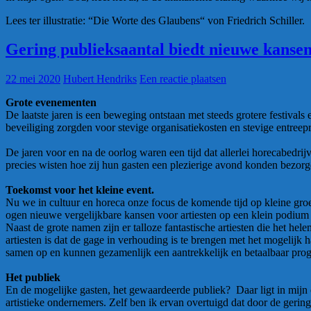
Lees ter illustratie: “Die Worte des Glaubens“ von Friedrich Schiller.
Gering publieksaantal biedt nieuwe kansen
22 mei 2020
Hubert Hendriks
Een reactie plaatsen
Grote evenementen
De laatste jaren is een beweging ontstaan met steeds grotere festival
beveiliging zorgden voor stevige organisatiekosten en stevige entree
De jaren voor en na de oorlog waren een tijd dat allerlei horecabedr
precies wisten hoe zij hun gasten een plezierige avond konden bezor
Toekomst voor het kleine event.
Nu we in cultuur en horeca onze focus de komende tijd op kleine gro
ogen nieuwe vergelijkbare kansen voor artiesten op een klein podium
Naast de grote namen zijn er talloze fantastische artiesten die het h
artiesten is dat de gage in verhouding is te brengen met het mogelijk
samen op en kunnen gezamenlijk een aantrekkelijk en betaalbaar pr
Het publiek
En de mogelijke gasten, het gewaardeerde publiek? Daar ligt in mijn
artistieke ondernemers. Zelf ben ik ervan overtuigd dat door de geri