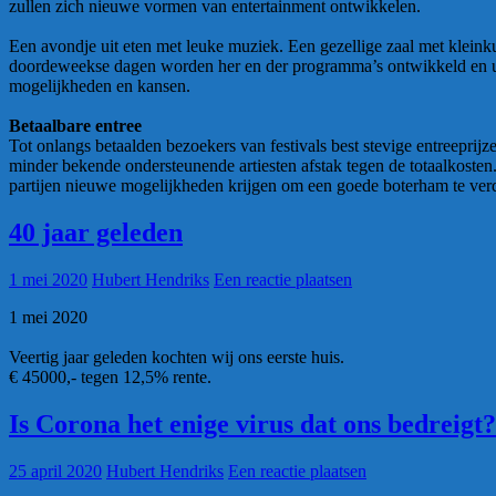
zullen zich nieuwe vormen van entertainment ontwikkelen.
Een avondje uit eten met leuke muziek. Een gezellige zaal met kleinku
doordeweekse dagen worden her en der programma’s ontwikkeld en uit
mogelijkheden en kansen.
Betaalbare entree
Tot onlangs betaalden bezoekers van festivals best stevige entreeprij
minder bekende ondersteunende artiesten afstak tegen de totaalkosten. 
partijen nieuwe mogelijkheden krijgen om een goede boterham te verd
40 jaar geleden
1 mei 2020
Hubert Hendriks
Een reactie plaatsen
1 mei 2020
Veertig jaar geleden kochten wij ons eerste huis.
€ 45000,- tegen 12,5% rente.
Is Corona het enige virus dat ons bedreigt?
25 april 2020
Hubert Hendriks
Een reactie plaatsen