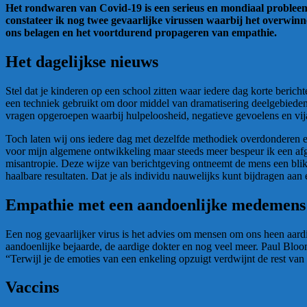
Het rondwaren van Covid-19 is een serieus en mondiaal probleem
constateer ik nog twee gevaarlijke virussen waarbij het overwin
ons belagen en het voortdurend propageren van empathie.
Het dagelijkse nieuws
Stel dat je kinderen op een school zitten waar iedere dag korte beric
een techniek gebruikt om door middel van dramatisering deelgebieden 
vragen opgeroepen waarbij hulpeloosheid, negatieve gevoelens en vija
Toch laten wij ons iedere dag met dezelfde methodiek overdonderen e
voor mijn algemene ontwikkeling maar steeds meer bespeur ik een afgri
misantropie. Deze wijze van berichtgeving ontneemt de mens een blik 
haalbare resultaten. Dat je als individu nauwelijks kunt bijdragen aan 
Empathie met een aandoenlijke medemens
Een nog gevaarlijker virus is het advies om mensen om ons heen aardi
aandoenlijke bejaarde, de aardige dokter en nog veel meer. Paul Bloo
“Terwijl je de emoties van een enkeling opzuigt verdwijnt de rest van
Vaccins