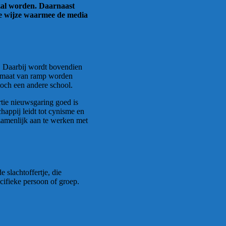
zal worden. Daarnaast
lde wijze waarmee de media
t. Daarbij wordt bovendien
vermaat van ramp worden
toch een andere school.
tie nieuwsgaring goed is
happij leidt tot cynisme en
ezamenlijk aan te werken met
 slachtoffertje, die
cifieke persoon of groep.