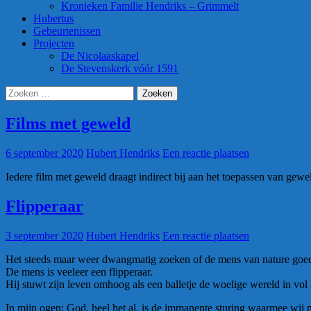
Kronieken Familie Hendriks – Grimmelt
Hubertus
Gebeurtenissen
Projecten
De Nicolaaskapel
De Stevenskerk vóór 1591
Zoeken
naar:
Films met geweld
6 september 2020
Hubert Hendriks
Een reactie plaatsen
Iedere film met geweld draagt indirect bij aan het toepassen van gewel
Flipperaar
3 september 2020
Hubert Hendriks
Een reactie plaatsen
Het steeds maar weer dwangmatig zoeken of de mens van nature goed of 
De mens is veeleer een flipperaar.
Hij stuwt zijn leven omhoog als een balletje de woelige wereld in vo
In mijn ogen: God, heel het al, is de immanente sturing waarmee wij