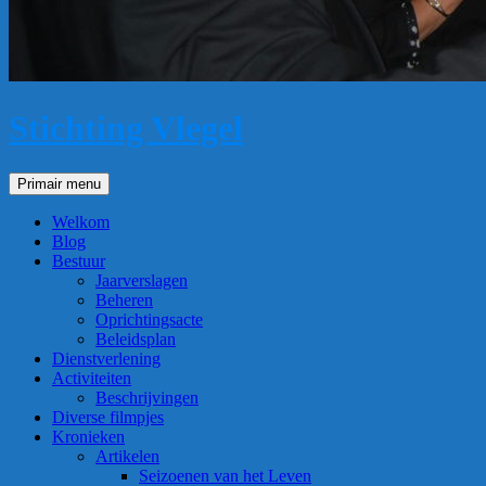
Stichting Vlegel
Zoeken
Primair menu
Welkom
Blog
Bestuur
Jaarverslagen
Beheren
Oprichtingsacte
Beleidsplan
Dienstverlening
Activiteiten
Beschrijvingen
Diverse filmpjes
Kronieken
Artikelen
Seizoenen van het Leven