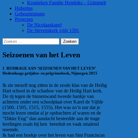
Kronieken Familie Hendriks – Grimmelt
Hubertus
Gebeurtenissen
Projecten
De Nicolaaskapel
De Stevenskerk vóór 1591
Zoeken
naar:
Seizoenen van het Leven
1 BIJDRAGE AAN ‘SEIZOENEN VAN HET LEVEN’
Hedendaags getijden- en pelgrimsboek,
Nijmegen 2015
Ik zie mezelf nog zitten in de zesde klas van de Heilig
Hart school in de schaduw van de Heilig Hart kerk.
De rij tegen de binnenwand tweede bankje van
achteren onder een schoolplaat over Karel de Vijfde
(1500, 1505, 1515, 1555). Het was zo’n uur dat je
mocht lezen omdat al je opdrachten af waren en de
“Dikke Eng” dan aandacht besteedde aan de trage
leerlingen zoals hij hen breeduit en vaak smalend
noemde.
Ik had een boekje over het leven van Sint Franciscus