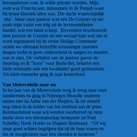
beroepskeuze vast: ik wilde priester worden. Mijn
oom was Franciscaan, missionaris in de Punjab waar
hij leraar klassiek talen was. Die dacht waarschijnlijk
‘aha’. Maar onze pastoor was een De Gruyter en net
zoals mijn vader een telg uit de levensmiddelen
handel, wat een band schiep. Bovendien beschouwde
men pastoor de Gruyter als een sociaal type wat ons al
werd ingepeperd bij de eerste Heilige Communie
omdat we allemaal hetzelfde kostuumpje moesten
dragen zodat er geen onderscheid in rangen en standen
was te zien. De verhalen van de pastoor gaven de
doorslag en ik “koos” voor Beekvliet, behalve een
klein seminarie ook een kwalitatief goed gymnasium.
Als klein menneke ging ik naar kostschool.
Van Meirevolutie naar nu
In het jaar van de Meirevolutie toog ik terug naar onze
familieroots en ging in Nijmegen filosofie studeren
samen met oa Adrie van der Heijden. Ik zie mezelf
nog zitten in de kelder van het instituut aan de prins
Bernhardstraat waar wij werden voorbereid op onze
studie door een driemanschap bestaande uit Paul
Scheffer, Henk Hoeks en Hugues Boekraad. “Of wij
maar goed wilden begrijpen dat zij de baas waren en
dat de hoogleraren naar hen dienden te luisteren.”