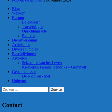
Politiek en geloven
9 november 2024
Blog
Welkom
Bestuur
Beleidsplan
Jaarverslagen
Oprichtingsacte
Beheren
Dienstverlening
Activiteiten
Diverse filmpjes
Beschrijvingen
Artikelen
Seizoenen van het Leven
Kronieken Familie Hendriks – Grimmelt
Gebeurtenissen
De Nicolaaskapel
Hubertus
Zoeken
naar:
Contact