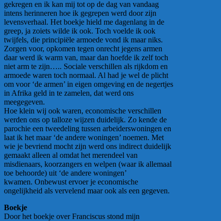
gekregen en ik kan mij tot op de dag van vandaag
intens herinneren hoe ik gegrepen werd door zijn
levensverhaal. Het boekje hield me dagenlang in de
greep, ja zoiets wilde ik ook. Toch voelde ik ook
twijfels, die principiële armoede vond ik maar niks.
Zorgen voor, opkomen tegen onrecht jegens armen
daar werd ik warm van, maar dan hoefde ik zelf toch
niet arm te zijn….. Sociale verschillen als rijkdom en
armoede waren toch normaal. Al had je wel de plicht
om voor ‘de armen’ in eigen omgeving en de negertjes
in Afrika geld in te zamelen, dat werd ons
meegegeven.
Hoe klein wij ook waren, economische verschillen
werden ons op talloze wijzen duidelijk. Zo kende de
parochie een tweedeling tussen arbeiderswoningen en
laat ik het maar ‘de andere woningen’ noemen. Met
wie je bevriend mocht zijn werd ons indirect duidelijk
gemaakt alleen al omdat het merendeel van
misdienaars, koorzangers en welpen (waar ik allemaal
toe behoorde) uit ‘de andere woningen’
kwamen. Onbewust ervoer je economische
ongelijkheid als vervelend maar ook als een gegeven.
Boekje
Door het boekje over Franciscus stond mijn