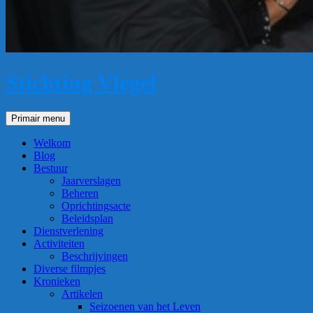
Stichting Vlegel
Zoeken
Primair menu
Welkom
Blog
Bestuur
Jaarverslagen
Beheren
Oprichtingsacte
Beleidsplan
Dienstverlening
Activiteiten
Beschrijvingen
Diverse filmpjes
Kronieken
Artikelen
Seizoenen van het Leven