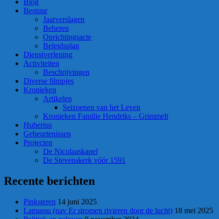
Blog
Bestuur
Jaarverslagen
Beheren
Oprichtingsacte
Beleidsplan
Dienstverlening
Activiteiten
Beschrijvingen
Diverse filmpjes
Kronieken
Artikelen
Seizoenen van het Leven
Kronieken Familie Hendriks – Grimmelt
Hubertus
Gebeurtenissen
Projecten
De Nicolaaskapel
De Stevenskerk vóór 1591
Recente berichten
Pinksteren
14 juni 2025
Lamassu (nav Er stromen rivieren door de lucht)
18 mei 2025